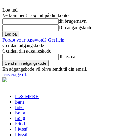
Log ind
Velkommen! Log ind på din konto
dit brugernavn
Din adgangskode
Forgot your password? Get help
Gendan adgangskode
Gendan din adgangskode
din e-mail
En adgangskode vil blive sendt til din email.
coverage.dk
LæS MERE
Barn
Biler
Bolig
Bolig
Fritid
Livsstil
Livsstil