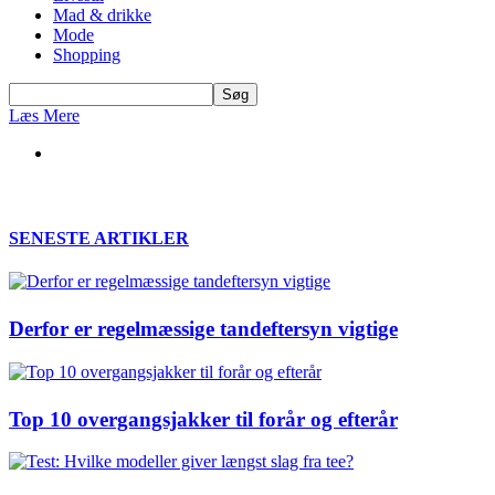
Mad & drikke
Mode
Shopping
Læs Mere
SENESTE ARTIKLER
Derfor er regelmæssige tandeftersyn vigtige
Top 10 overgangsjakker til forår og efterår