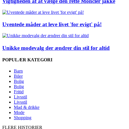
Vigtigheden af at vælge den rette Moncler jakke
Uventede måder at leve livet 'for evigt' på!
Unikke modevalg der ændrer din stil for altid
POPULÆR KATEGORI
Barn
Biler
Bolig
Bolig
Fritid
Livsstil
Livsstil
Mad & drikke
Mode
Shopping
FLERE HISTORIER