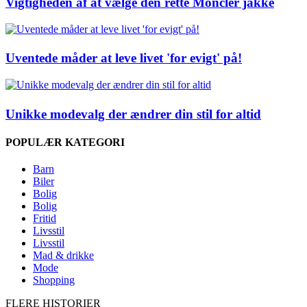
Vigtigheden af at vælge den rette Moncler jakke
Uventede måder at leve livet 'for evigt' på!
Unikke modevalg der ændrer din stil for altid
POPULÆR KATEGORI
Barn
Biler
Bolig
Bolig
Fritid
Livsstil
Livsstil
Mad & drikke
Mode
Shopping
FLERE HISTORIER