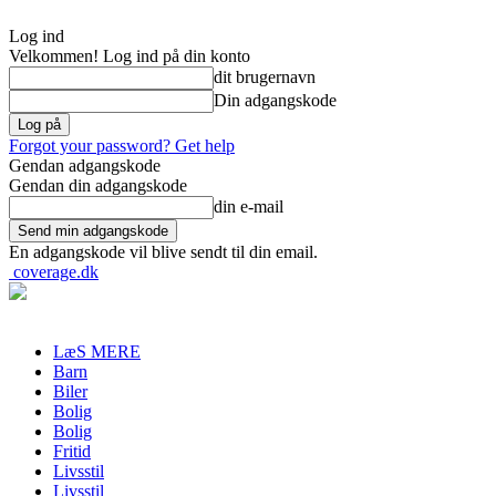
Log ind
Velkommen! Log ind på din konto
dit brugernavn
Din adgangskode
Forgot your password? Get help
Gendan adgangskode
Gendan din adgangskode
din e-mail
En adgangskode vil blive sendt til din email.
coverage.dk
LæS MERE
Barn
Biler
Bolig
Bolig
Fritid
Livsstil
Livsstil