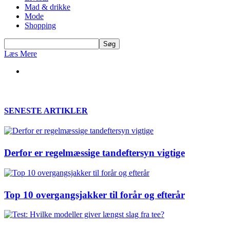
Mad & drikke
Mode
Shopping
Læs Mere
SENESTE ARTIKLER
Derfor er regelmæssige tandeftersyn vigtige
Top 10 overgangsjakker til forår og efterår