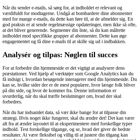
Når du sender e-mails, så sørg for, at indholdet er relevant og
værdifuldt for modtagerne. Undgå at bombardere dine abonnenter
med for mange e-mails, da dette kan føre til, at de afmelder sig. En
god praksis er at sende regelmæssige opdateringer, men ikke så ofte,
at det bliver generende. Segmenter din liste, så du kan målrette
indholdet mod specifikke grupper af abonnenter. Dette kan øge
engagementet og få dine e-mails til at skille sig ud i indbakken.
Analysér og tilpas: Nøglen til succes
For at forbedre din hjemmeside er det vigtigt at analysere dens
præstationer. Ved hjælp af værktøjer som Google Analytics kan du
få indsigt i, hvordan besøgende interagerer med din hjemmeside. Du
kan se, hvilke sider der er de mest populære, hvor længe folk bliver
på din side, og hvor de kommer fra. Denne information er
uvurderlig, når du skal træffe beslutninger om, hvad der skal
forbedres.
Når du har indsamlet data, så vær ikke bange for at tilpasse din
strategi. Hvis noget ikke fungerer, skal du ændre det! Det kan være
alt fra at ændre layoutet til at eksperimentere med forskellige typer
indhold. Test forskellige tilgange, og se, hvad der giver de bedste
resultater. At være fleksibel og villig til at justere din tilgang kan