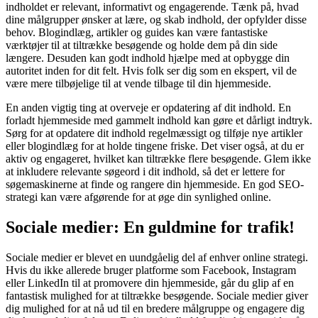
indholdet er relevant, informativt og engagerende. Tænk på, hvad
dine målgrupper ønsker at lære, og skab indhold, der opfylder disse
behov. Blogindlæg, artikler og guides kan være fantastiske
værktøjer til at tiltrække besøgende og holde dem på din side
længere. Desuden kan godt indhold hjælpe med at opbygge din
autoritet inden for dit felt. Hvis folk ser dig som en ekspert, vil de
være mere tilbøjelige til at vende tilbage til din hjemmeside.
En anden vigtig ting at overveje er opdatering af dit indhold. En
forladt hjemmeside med gammelt indhold kan gøre et dårligt indtryk.
Sørg for at opdatere dit indhold regelmæssigt og tilføje nye artikler
eller blogindlæg for at holde tingene friske. Det viser også, at du er
aktiv og engageret, hvilket kan tiltrække flere besøgende. Glem ikke
at inkludere relevante søgeord i dit indhold, så det er lettere for
søgemaskinerne at finde og rangere din hjemmeside. En god SEO-
strategi kan være afgørende for at øge din synlighed online.
Sociale medier: En guldmine for trafik!
Sociale medier er blevet en uundgåelig del af enhver online strategi.
Hvis du ikke allerede bruger platforme som Facebook, Instagram
eller LinkedIn til at promovere din hjemmeside, går du glip af en
fantastisk mulighed for at tiltrække besøgende. Sociale medier giver
dig mulighed for at nå ud til en bredere målgruppe og engagere dig