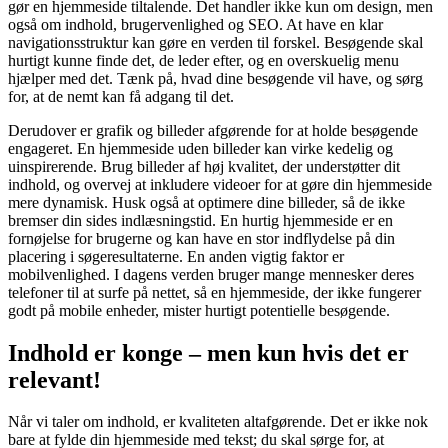
gør en hjemmeside tiltalende. Det handler ikke kun om design, men
også om indhold, brugervenlighed og SEO. At have en klar
navigationsstruktur kan gøre en verden til forskel. Besøgende skal
hurtigt kunne finde det, de leder efter, og en overskuelig menu
hjælper med det. Tænk på, hvad dine besøgende vil have, og sørg
for, at de nemt kan få adgang til det.
Derudover er grafik og billeder afgørende for at holde besøgende
engageret. En hjemmeside uden billeder kan virke kedelig og
uinspirerende. Brug billeder af høj kvalitet, der understøtter dit
indhold, og overvej at inkludere videoer for at gøre din hjemmeside
mere dynamisk. Husk også at optimere dine billeder, så de ikke
bremser din sides indlæsningstid. En hurtig hjemmeside er en
fornøjelse for brugerne og kan have en stor indflydelse på din
placering i søgeresultaterne. En anden vigtig faktor er
mobilvenlighed. I dagens verden bruger mange mennesker deres
telefoner til at surfe på nettet, så en hjemmeside, der ikke fungerer
godt på mobile enheder, mister hurtigt potentielle besøgende.
Indhold er konge – men kun hvis det er
relevant!
Når vi taler om indhold, er kvaliteten altafgørende. Det er ikke nok
bare at fylde din hjemmeside med tekst; du skal sørge for, at