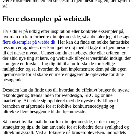
være forskellen mellem en succesfuld hjemmeside og en, der kører i
stå.
Flere eksempler på webie.dk
Hvis du er på udkig efter inspiration eller konkrete eksempler på,
hvordan du kan forbedre din hjemmeside, så anbefaler jeg at besøge
flere eksempler på webie.dk
. Her kan du finde en række fantastiske
ressourcer og ideer, der kan hjælpe dig med at tage din hjemmeside
til det næste niveau. Uanset om du er nybegynder eller erfaren, er
der altid nye ting at lære, og webie.dk tilbyder værdifuld indsigt, der
kan gøre en forskel. Tag dig tid til at udforske de forskellige
muligheder, og se, hvordan du kan implementere dem på din egen
hjemmeside for at skabe en mere engagerende oplevelse for dine
besøgende.
Desuden kan du finde tips til, hvordan du effektivt bruger de nyeste
teknologier og trends inden for webdesign, SEO og online
marketing. At holde sig opdateret med de nyeste udviklinger i
branchen er afgørende for at forblive konkurrencedygtig og
tiltrække flere besøgende til din hjemmeside.
Så uanset hvilke mål du har for din hjemmeside, er der mange
strategier og tips, du kan anvende for at forbedre dens synlighed og
tiltrækningskraft. Ved at fokusere på brugeroplevelsen, indholdets