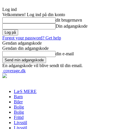
Log ind
Velkommen! Log ind på din konto
dit brugernavn
Din adgangskode
Forgot your password? Get help
Gendan adgangskode
Gendan din adgangskode
din e-mail
En adgangskode vil blive sendt til din email.
coverage.dk
LæS MERE
Barn
Biler
Bolig
Bolig
Fritid
Livsstil
Livsstil