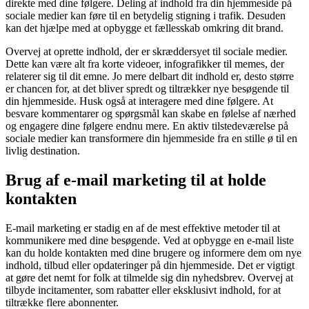
direkte med dine følgere. Deling af indhold fra din hjemmeside på
sociale medier kan føre til en betydelig stigning i trafik. Desuden
kan det hjælpe med at opbygge et fællesskab omkring dit brand.
Overvej at oprette indhold, der er skræddersyet til sociale medier.
Dette kan være alt fra korte videoer, infografikker til memes, der
relaterer sig til dit emne. Jo mere delbart dit indhold er, desto større
er chancen for, at det bliver spredt og tiltrækker nye besøgende til
din hjemmeside. Husk også at interagere med dine følgere. At
besvare kommentarer og spørgsmål kan skabe en følelse af nærhed
og engagere dine følgere endnu mere. En aktiv tilstedeværelse på
sociale medier kan transformere din hjemmeside fra en stille ø til en
livlig destination.
Brug af e-mail marketing til at holde
kontakten
E-mail marketing er stadig en af de mest effektive metoder til at
kommunikere med dine besøgende. Ved at opbygge en e-mail liste
kan du holde kontakten med dine brugere og informere dem om nye
indhold, tilbud eller opdateringer på din hjemmeside. Det er vigtigt
at gøre det nemt for folk at tilmelde sig din nyhedsbrev. Overvej at
tilbyde incitamenter, som rabatter eller eksklusivt indhold, for at
tiltrække flere abonnenter.