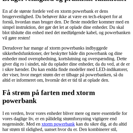
En af de største fordele ved en xtorm powerbank er dens
brugervenlighed. Du behøver ikke at være en tech-ekspert for at
forstå, hvordan man bruger den. De fleste modeller kommer med en
simpel instruktion, der gør det let at oplade dine enheder. Du skal
blot tilslutte din enhed med det medfølgende kabel, og powerbanken
vil gøre resten!
Derudover har mange af xtorm powerbanks indbyggede
sikkerhedsfunktioner, der beskytter både din powerbank og dine
enheder mod overophedning, kortslutning og overspænding. Dette
giver dig ro i sindet, når du oplader dine enheder, da du ved, at de er
i sikre hænder. Du kan endda finde modeller med LED-indikatorer,
der viser, hvor meget strøm der er tilbage på powerbanken, så du
altid er informeret om, hvornår det er tid til at oplade den.
Få strøm på farten med xtorm
powerbank
I en verden, hvor vores enheder bliver mere og mere essentielle for
vores daglige liv, er en pålidelig strømforsyning vigtigere end
nogensinde. Med en
xtorm powerbank
kan du sikre dig, at du altid
har strøm til rådighed, uanset hvor du er. Den kombinerer stil,