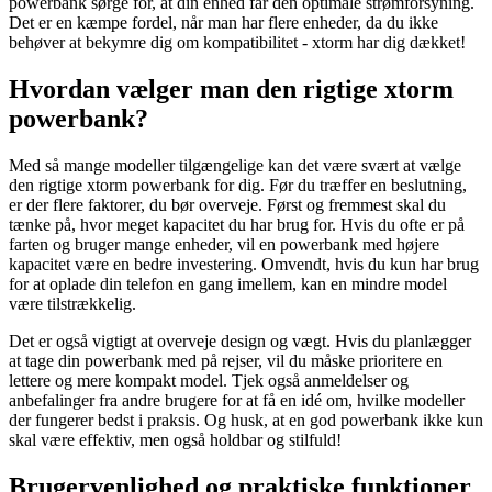
powerbank sørge for, at din enhed får den optimale strømforsyning.
Det er en kæmpe fordel, når man har flere enheder, da du ikke
behøver at bekymre dig om kompatibilitet - xtorm har dig dækket!
Hvordan vælger man den rigtige xtorm
powerbank?
Med så mange modeller tilgængelige kan det være svært at vælge
den rigtige xtorm powerbank for dig. Før du træffer en beslutning,
er der flere faktorer, du bør overveje. Først og fremmest skal du
tænke på, hvor meget kapacitet du har brug for. Hvis du ofte er på
farten og bruger mange enheder, vil en powerbank med højere
kapacitet være en bedre investering. Omvendt, hvis du kun har brug
for at oplade din telefon en gang imellem, kan en mindre model
være tilstrækkelig.
Det er også vigtigt at overveje design og vægt. Hvis du planlægger
at tage din powerbank med på rejser, vil du måske prioritere en
lettere og mere kompakt model. Tjek også anmeldelser og
anbefalinger fra andre brugere for at få en idé om, hvilke modeller
der fungerer bedst i praksis. Og husk, at en god powerbank ikke kun
skal være effektiv, men også holdbar og stilfuld!
Brugervenlighed og praktiske funktioner