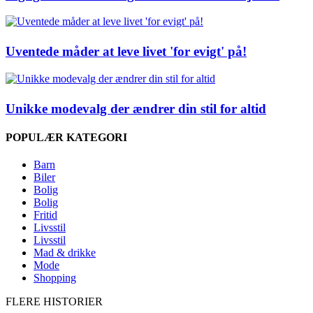
Uventede måder at leve livet 'for evigt' på!
Unikke modevalg der ændrer din stil for altid
POPULÆR KATEGORI
Barn
Biler
Bolig
Bolig
Fritid
Livsstil
Livsstil
Mad & drikke
Mode
Shopping
FLERE HISTORIER