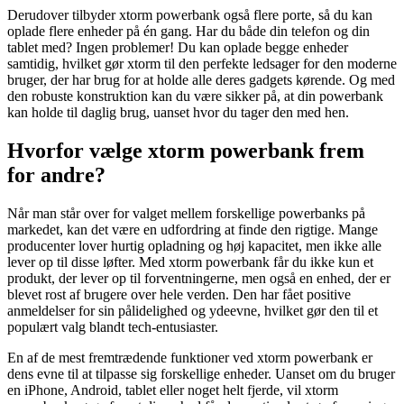
Derudover tilbyder xtorm powerbank også flere porte, så du kan
oplade flere enheder på én gang. Har du både din telefon og din
tablet med? Ingen problemer! Du kan oplade begge enheder
samtidig, hvilket gør xtorm til den perfekte ledsager for den moderne
bruger, der har brug for at holde alle deres gadgets kørende. Og med
den robuste konstruktion kan du være sikker på, at din powerbank
kan holde til daglig brug, uanset hvor du tager den med hen.
Hvorfor vælge xtorm powerbank frem
for andre?
Når man står over for valget mellem forskellige powerbanks på
markedet, kan det være en udfordring at finde den rigtige. Mange
producenter lover hurtig opladning og høj kapacitet, men ikke alle
lever op til disse løfter. Med xtorm powerbank får du ikke kun et
produkt, der lever op til forventningerne, men også en enhed, der er
blevet rost af brugere over hele verden. Den har fået positive
anmeldelser for sin pålidelighed og ydeevne, hvilket gør den til et
populært valg blandt tech-entusiaster.
En af de mest fremtrædende funktioner ved xtorm powerbank er
dens evne til at tilpasse sig forskellige enheder. Uanset om du bruger
en iPhone, Android, tablet eller noget helt fjerde, vil xtorm