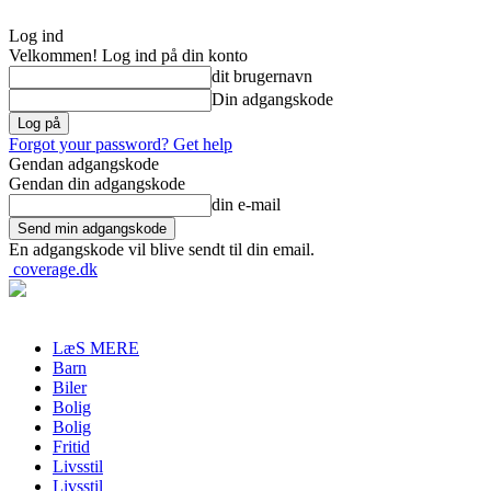
Log ind
Velkommen! Log ind på din konto
dit brugernavn
Din adgangskode
Forgot your password? Get help
Gendan adgangskode
Gendan din adgangskode
din e-mail
En adgangskode vil blive sendt til din email.
coverage.dk
LæS MERE
Barn
Biler
Bolig
Bolig
Fritid
Livsstil
Livsstil