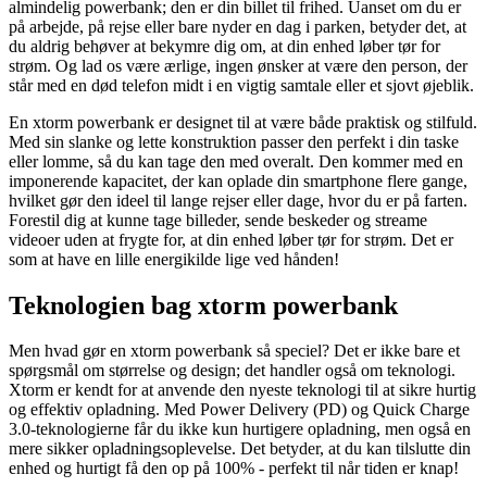
almindelig powerbank; den er din billet til frihed. Uanset om du er
på arbejde, på rejse eller bare nyder en dag i parken, betyder det, at
du aldrig behøver at bekymre dig om, at din enhed løber tør for
strøm. Og lad os være ærlige, ingen ønsker at være den person, der
står med en død telefon midt i en vigtig samtale eller et sjovt øjeblik.
En xtorm powerbank er designet til at være både praktisk og stilfuld.
Med sin slanke og lette konstruktion passer den perfekt i din taske
eller lomme, så du kan tage den med overalt. Den kommer med en
imponerende kapacitet, der kan oplade din smartphone flere gange,
hvilket gør den ideel til lange rejser eller dage, hvor du er på farten.
Forestil dig at kunne tage billeder, sende beskeder og streame
videoer uden at frygte for, at din enhed løber tør for strøm. Det er
som at have en lille energikilde lige ved hånden!
Teknologien bag xtorm powerbank
Men hvad gør en xtorm powerbank så speciel? Det er ikke bare et
spørgsmål om størrelse og design; det handler også om teknologi.
Xtorm er kendt for at anvende den nyeste teknologi til at sikre hurtig
og effektiv opladning. Med Power Delivery (PD) og Quick Charge
3.0-teknologierne får du ikke kun hurtigere opladning, men også en
mere sikker opladningsoplevelse. Det betyder, at du kan tilslutte din
enhed og hurtigt få den op på 100% - perfekt til når tiden er knap!