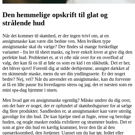
Den hemmelige opskrift til glat og
strålende hud
Når det kommer til skønhed, er der ingen tvivl om, at en
ansigtsmaske kan være din bedste ven. Men hvilken type
ansigtsmaske skal du vælge? Der findes så mange forskellige
varianter - fra ler til sheet masks, og hver enkelt lover at give dig den
perfekte hud. Problemet er, at vi ofte står over for en overflod af
valg, der kan få os til at føle os som en kid i en slikbutik. Det er her,
det bliver sjovt! Forestil dig at sidde derhjemme, ansigtet dækket af
en skinnende maske, mens du ser din yndlingsserie. Er der noget
bedre? Nej, vel? Når du anvender en ansigtsmaske, kan du forvente
at få en lille pause fra hverdagens stress og jag; det er næsten som en
mini spa-dag hjemme i stuen.
Men hvad gør en ansigtsmaske egentlig? Måske undrer du dig over,
om det bare er noget, der er opfundet af skønhedsguruer for at sælge
dig flere produkter. Sandheden er, at ansigtsmasker kan være utrolig
gavnlige for din hud. De kan hjælpe med at fugte, rense og berolige
huden, og nogle masker endda exfolierer og strammer huden. Det er
som at give din hud en kærlig krammer, hvor den får al den
opmærksomhed, den fortjener. Uanset om du har tør, fedtet eller