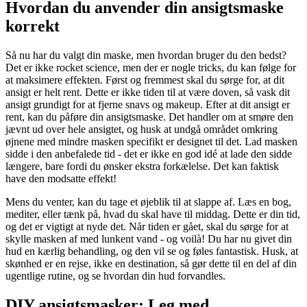
Hvordan du anvender din ansigtsmaske
korrekt
Så nu har du valgt din maske, men hvordan bruger du den bedst?
Det er ikke rocket science, men der er nogle tricks, du kan følge for
at maksimere effekten. Først og fremmest skal du sørge for, at dit
ansigt er helt rent. Dette er ikke tiden til at være doven, så vask dit
ansigt grundigt for at fjerne snavs og makeup. Efter at dit ansigt er
rent, kan du påføre din ansigtsmaske. Det handler om at smøre den
jævnt ud over hele ansigtet, og husk at undgå området omkring
øjnene med mindre masken specifikt er designet til det. Lad masken
sidde i den anbefalede tid - det er ikke en god idé at lade den sidde
længere, bare fordi du ønsker ekstra forkælelse. Det kan faktisk
have den modsatte effekt!
Mens du venter, kan du tage et øjeblik til at slappe af. Læs en bog,
mediter, eller tænk på, hvad du skal have til middag. Dette er din tid,
og det er vigtigt at nyde det. Når tiden er gået, skal du sørge for at
skylle masken af med lunkent vand - og voilà! Du har nu givet din
hud en kærlig behandling, og den vil se og føles fantastisk. Husk, at
skønhed er en rejse, ikke en destination, så gør dette til en del af din
ugentlige rutine, og se hvordan din hud forvandles.
DIY ansigtsmasker: Leg med