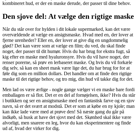
kombineret hud, er der en maske derude, der passer til dine behov.
Den sjove del: At vælge den rigtige maske
Når du står over for hylden i dit lokale supermarked, kan det være
overvældende at vælge en ansigtsmaske. Hvad med en, der lover at
fjerne urenheder? Eller en, der lover at give dig en ungdommelig
glød? Det kan være som at vælge en film; du ved, du skal finde
noget, der passer til dit humør. Hvis du har brug for ekstra fugt, så
kig efter en maske med hyaluronsyre. Hvis du vil have noget, der
renser porerne, så prøv en lerbaseret maske. Og hvis du vil forkæle
dig selv, så kan en sheet mask være lige det, du har brug for for at
føle dig som en million dollars. Det handler om at finde den rigtige
maske til det rigtige behov, og tro mig, din hud vil takke dig for det.
Men lad os være ærlige - nogle gange vælger vi en maske bare fordi
emballagen er så flot. Det er en del af fornøjelsen, ikke? Hvis du står
i butikken og ser en ansigtsmaske med en fantastisk farve og en sjov
navn, så er det svært at modstå. Det er som at købe en ny kjole; man
kan ikke lade være med at prøve den! Så næste gang du går på
indkøb, så husk at have det sjovt med det. Skønhed skal ikke være
alvorligt, men snarere en leg, hvor du kan eksperimentere og finde
ud af, hvad der virker for dig.