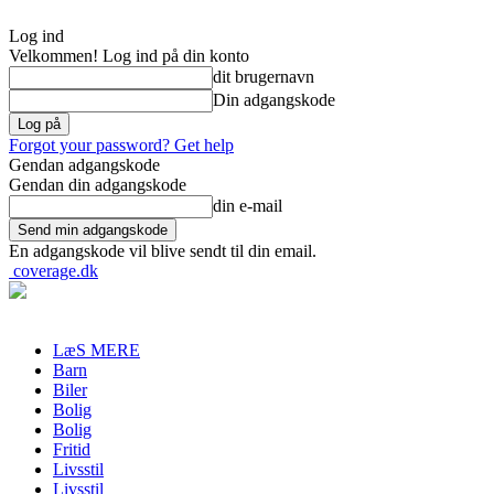
Log ind
Velkommen! Log ind på din konto
dit brugernavn
Din adgangskode
Forgot your password? Get help
Gendan adgangskode
Gendan din adgangskode
din e-mail
En adgangskode vil blive sendt til din email.
coverage.dk
LæS MERE
Barn
Biler
Bolig
Bolig
Fritid
Livsstil
Livsstil