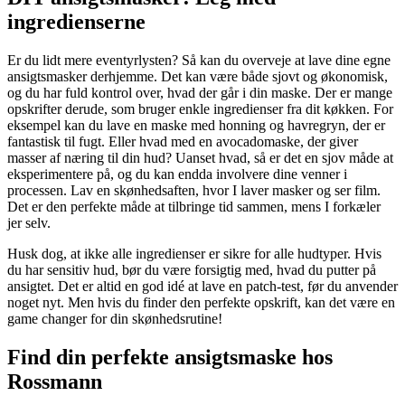
ingredienserne
Er du lidt mere eventyrlysten? Så kan du overveje at lave dine egne
ansigtsmasker derhjemme. Det kan være både sjovt og økonomisk,
og du har fuld kontrol over, hvad der går i din maske. Der er mange
opskrifter derude, som bruger enkle ingredienser fra dit køkken. For
eksempel kan du lave en maske med honning og havregryn, der er
fantastisk til fugt. Eller hvad med en avocadomaske, der giver
masser af næring til din hud? Uanset hvad, så er det en sjov måde at
eksperimentere på, og du kan endda involvere dine venner i
processen. Lav en skønhedsaften, hvor I laver masker og ser film.
Det er den perfekte måde at tilbringe tid sammen, mens I forkæler
jer selv.
Husk dog, at ikke alle ingredienser er sikre for alle hudtyper. Hvis
du har sensitiv hud, bør du være forsigtig med, hvad du putter på
ansigtet. Det er altid en god idé at lave en patch-test, før du anvender
noget nyt. Men hvis du finder den perfekte opskrift, kan det være en
game changer for din skønhedsrutine!
Find din perfekte ansigtsmaske hos
Rossmann