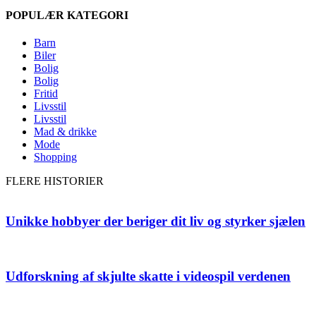
POPULÆR KATEGORI
Barn
Biler
Bolig
Bolig
Fritid
Livsstil
Livsstil
Mad & drikke
Mode
Shopping
FLERE HISTORIER
Unikke hobbyer der beriger dit liv og styrker sjælen
Udforskning af skjulte skatte i videospil verdenen