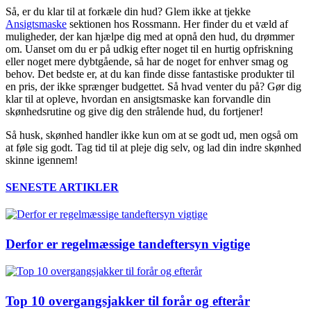
Så, er du klar til at forkæle din hud? Glem ikke at tjekke
Ansigtsmaske
sektionen hos Rossmann. Her finder du et væld af
muligheder, der kan hjælpe dig med at opnå den hud, du drømmer
om. Uanset om du er på udkig efter noget til en hurtig opfriskning
eller noget mere dybtgående, så har de noget for enhver smag og
behov. Det bedste er, at du kan finde disse fantastiske produkter til
en pris, der ikke sprænger budgettet. Så hvad venter du på? Gør dig
klar til at opleve, hvordan en ansigtsmaske kan forvandle din
skønhedsrutine og give dig den strålende hud, du fortjener!
Så husk, skønhed handler ikke kun om at se godt ud, men også om
at føle sig godt. Tag tid til at pleje dig selv, og lad din indre skønhed
skinne igennem!
SENESTE ARTIKLER
Derfor er regelmæssige tandeftersyn vigtige
Top 10 overgangsjakker til forår og efterår